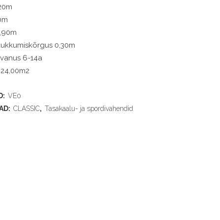
,20m
00m
0,90m
e kukkumiskõrgus 0,30m
 vanus 6-14a
 24,00m2
D:
VE0
AD:
CLASSIC
,
Tasakaalu- ja spordivahendid