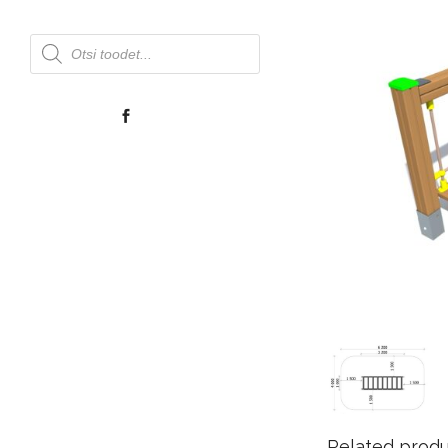
Products
search
Related prod