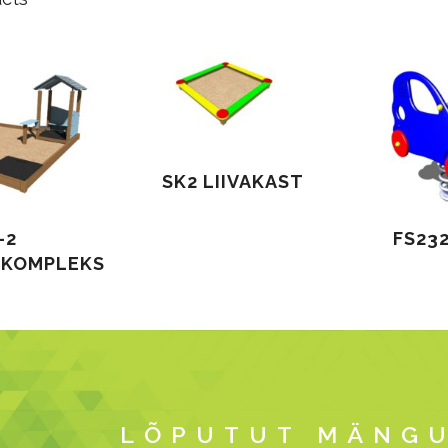
SK2 LIIVAKAST
-2
FS23
IKOMPLEKS
LÕPUTUT MÄNGU