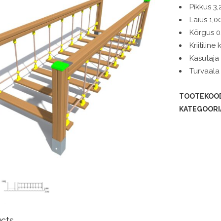
Pikkus 3
Laius 1,
Kõrgus 
Kriitilin
Kasutaja
Turvaala
TOOTEKOO
KATEGOORI
ucts