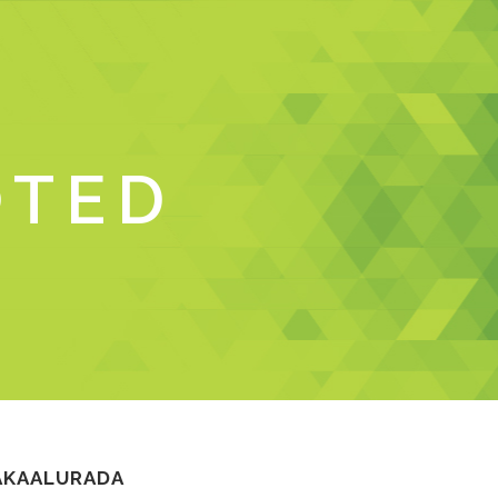
OTED
AKAALURADA