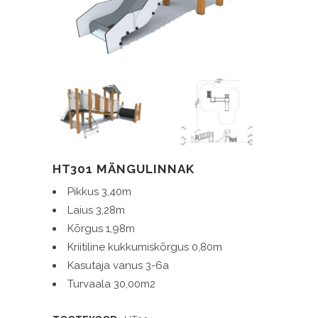
HT301 MÄNGULINNAK
Pikkus 3,40m
Laius 3,28m
Kõrgus 1,98m
Kriitiline kukkumiskõrgus 0,80m
Kasutaja vanus 3-6a
Turvaala 30,00m2