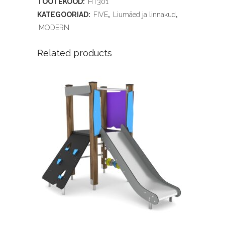
TOOTEKOOD:
HT301
KATEGOORIAD:
FIVE
,
Liumäed ja linnakud
,
MODERN
Related products