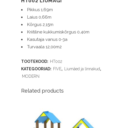
HT002 LIUMÄGI
Pikkus 1,69m
Laius 0,66m
Kõrgus 2,15m
Kriitiline kukkumiskõrgus 0,40m
Kasutaja vanus 0-3a
Turvaala 12,00m2
TOOTEKOOD:
HT002
KATEGOORIAD:
FIVE
,
Liumäed ja linnakud
,
MODERN
Related products