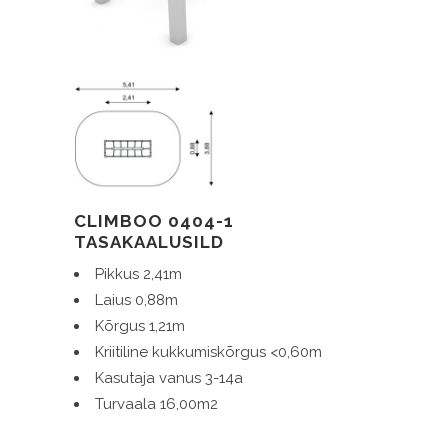
CLIMBOO 0404-1
TASAKAALUSILD
Pikkus 2,41m
Laius 0,88m
Kõrgus 1,21m
Kriitiline kukkumiskõrgus <0,60m
Kasutaja vanus 3-14a
Turvaala 16,00m2